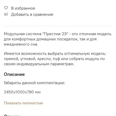
В избранное
Добавить в сравнение
Модульная система "Престиж 23" - это отличная модель
для комфортных домашних посиделок, так и для
ежедневного сна.
Имеется возможность выбрать оптимальную модель:
прямой, угловой, кресло, пуф или собрать модуль по
своим индивидуальным параметрам.
Описание
Габариты данной комплектации:
2450х1000х780 мм
с.м. 2000х1500 мм
Показать полностью
Тип раскладки дивана: тик-так.