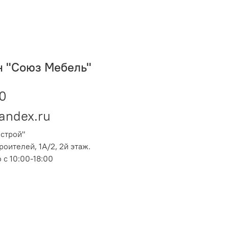
 "Союз Мебель"
60
andex.ru
острой"
оителей, 1А/2, 2й этаж.
с 10:00-18:00