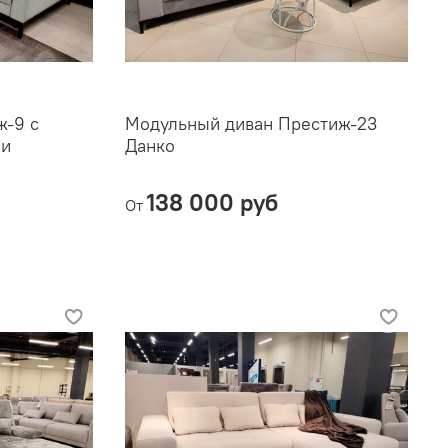
ж-9 с
Модульный диван Престиж-23
ми
Данко
138 000 руб
От