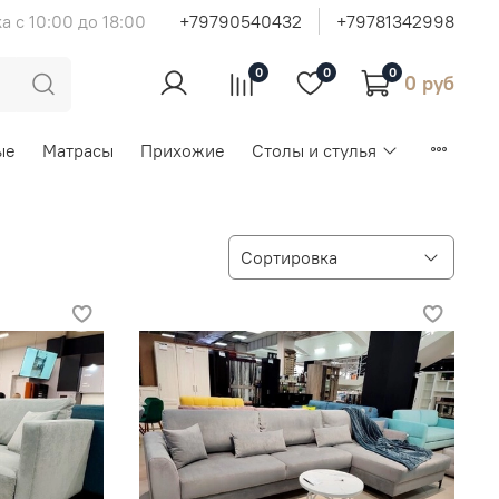
а с 10:00 до 18:00
+79790540432
+79781342998
0
0
0
0 руб
ые
Матрасы
Прихожие
Столы и стулья