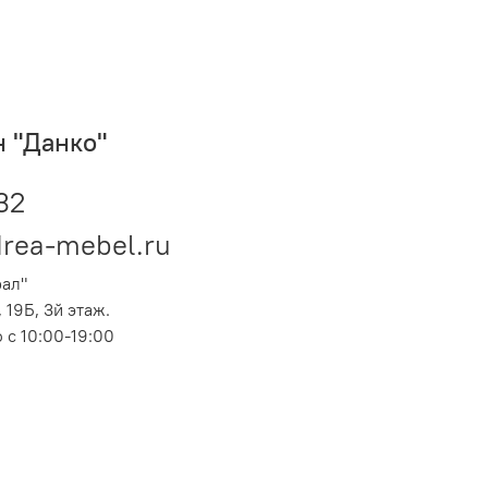
 "Данко"
32
rea-mebel.ru
рал"
19Б, 3й этаж.
 с 10:00-19:00