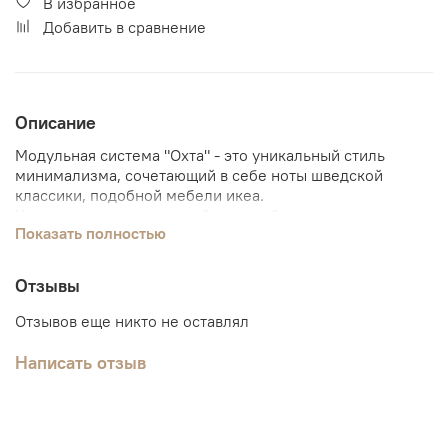
В избранное
Добавить в сравнение
Описание
Модульная система "Охта" - это уникальный стиль
минимализма, сочетающий в себе ноты шведской
классики, подобной мебели икеа.
Универсальность модулей, разнообразие комодов,
Показать полностью
тумб, кроватей, шкафов, обувниц и столов. Позволит
подобрать для себя идеальные размеры.
Два вида расцветок, для вашего интерьера: белый/ дуб
Отзывы
крафт золотой и антрацит. Выбирайте качественное, по
доступной цене.
Отзывов еще никто не оставлял
Написать отзыв