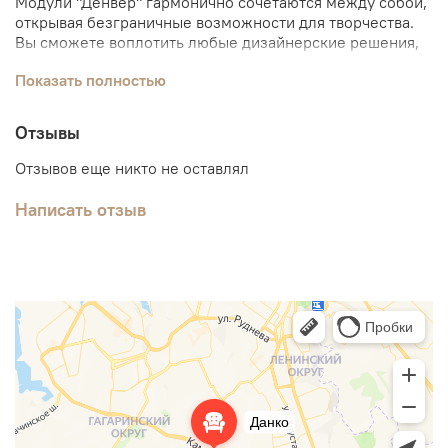
Модули "Денвер" гармонично сочетаются между собой,
открывая безграничные возможности для творчества.
Вы сможете воплотить любые дизайнерские решения,
подчеркнув уникальность своего интерьера.
Показать полностью
Система "Денвер", входящая в коллекцию, добавляет
функциональности, предоставляя современные и
Отзывы
стильные варианты хранения вещей. Это идеальное
сочетание стиля, качества и удобства! Для вашего
Отзывов еще никто не оставлял
комфорта и уюта – выбирайте модульную мебель
"Денвер"!
Написать отзыв
Огромное количество модулей, благодаря которым вы
можете собрать свою идеальную мебель по вашим
размерам.