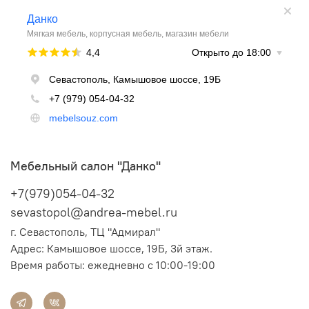
Цвет фасада: Пельтро/Дуб крафт золотой/Дуб крафт
белый/Камень шелковый/Камень угольный/Камень
железный/Камень ржавый
Цвет столешницы: Луна/Дуб классический/Мрамор
греческий/Брекчия светлая/Дуб Кера
Кромка – ПВХ, толщина 0,4 мм и 2 мм
Мебельный салон "Данко"
+7(979)054-04-32
sevastopol@andrea-mebel.ru
г. Севастополь, ТЦ "Адмирал"
Адрес: Камышовое шоссе, 19Б, 3й этаж.
Время работы: ежедневно с 10:00-19:00