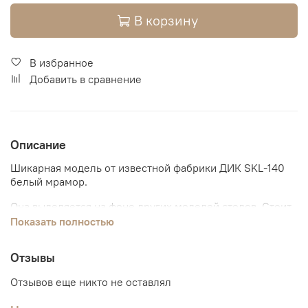
В корзину
В избранное
Добавить в сравнение
Описание
Шикарная модель от известной фабрики ДИК SKL-140
белый мрамор.
Она выделяется на фоне других моделей столов. Стоит
на четырех черных ножках монументально и при этом
Показать полностью
грациозно. Сами опоры выполнены из качественного
металла и выкрашены в черную матовую порошковую
Отзывы
краску.
Отзывов еще никто не оставлял
Поверхность стола выполнена из керамики в 5,6 мм и
нижнего слоя из пленочного МДФ. И традиционно